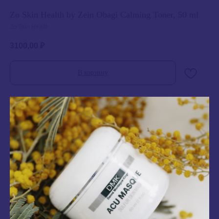
Zo Skin Health by Zein Obagi Calming Toner, 50 ml
Zo Skin Health
3100,00
₽
В корзину
Смягчающий тоник восстанавливает поверхностный pH сухой и слабой кожи.
Благодаря содержанию эксклюзивного сочетания кондиционирующих и
увлажняющих веществ, а также уникальной комбинации вяжущих и
отшелушивающих компонентов средство мягко и глубоко очищает кожу, а также
успокаивает ее. Нежный охлаждающий эффект дает дополнительный комфорт
коже и снижает воспаление.
Состав:
Экстракт листьев гамамелиса виргинского (Hamamelis virginiana), гликолевая
кислота, пантенол, натрия гиалуронат, натрия пирролидонкарбонат, аллантоин.
Производитель: Zo skin health
Потребность: Сухая кожа
Потребность: Ежедневный уход
Продукция: Для лица