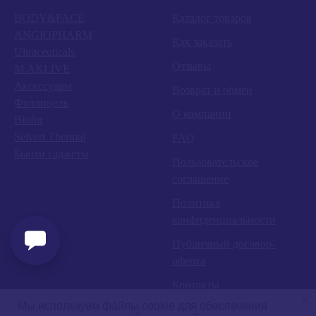
BODY&FACE
Каталог товаров
ANGIOPHARM
Как заказать
Ultraceuticals
Отзывы
M.AKLIVE
Аксессуары
Возврат и обмен
Фоллицель
О компании
Biofor
Selvert Thermal
FAQ
Бьюти гаджеты
Пользовательское
соглашение
Политика
конфиденциальности
Публичный договор-
оферта
Контакты
Мы используем файлы cookie для обеспечения