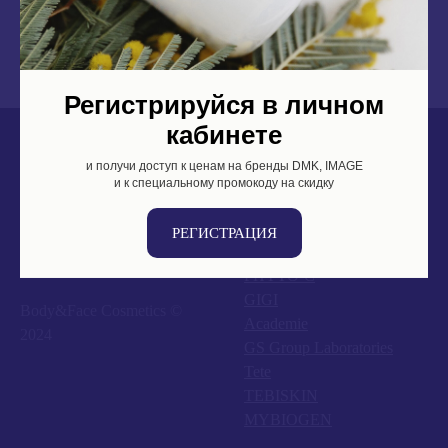
Регистрируйся в личном
кабинете
и получи доступ к ценам на бренды DMK, IMAGE
DMK
и к специальному промокоду на скидку
IMAGE
Zo Skin
РЕГИСТРАЦИЯ
M.A.D Skincare
PHYTO-C
GIGI
Body&Face Cosmetics ©
Academie
2024
GS Group Laboratories
Tete
TEBISKIN
MYBIOGEN