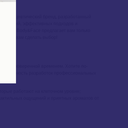
атокосмецевтический бренд, разработанный
 инноваций, эффективных подходов и
газине. Body&Face предлагает вам только
омогут вам сделать выбор!
урой, проверенной временем. Хотите по-
 эффективность разработок профессиональных
орые работают на клеточном уровне;
 тактильных ощущений и приятных ароматов от