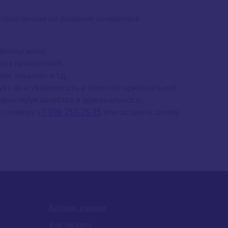
правленная на решение конкретных
облемы кожи;
вых применений;
и, лосьоны и т.д.
кт, но и уверенность в качестве оригинальной
арантируя качество и оригинальность
 по номеру
+7 999 757-75-75
или оставить заявку
Каталог товаров
Как заказать