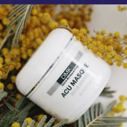
это не просто косметика, это революция в уходе за 
ический бренд, разработанный командой биохимико
ставляет собой синтез научных инноваций, эффекти
понентов. Вы можете купить косметику Mad в Росс
гает вам только сертифицированную продукцию, а
рые всегда помогут вам сделать выбор!
ва с SPF
Сыворотки
Тоники
Ночные кремы
Увлажн