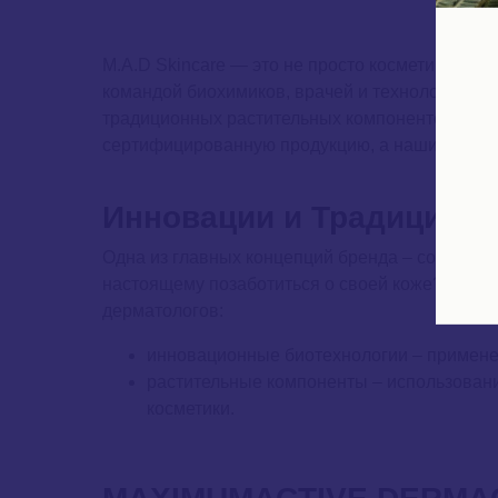
M.A.D Skincare — это не просто косметика, эт
командой биохимиков, врачей и технологов ла
традиционных растительных компонентов. Вы м
сертифицированную продукцию, а наши консуль
Инновации и Традиции
Одна из главных концепций бренда – сочетани
настоящему позаботиться о своей коже? Купит
дерматологов:
инновационные биотехнологии – применен
растительные компоненты – использовани
косметики.