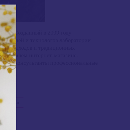
кожей. Созданный в 2009 году
в, врачей и технологов лаборатории
вных подходов и традиционных
ии в нашем интернет-магазине.
 наши консультанты профессиональные
яющие кремы