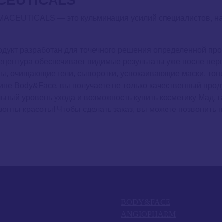
CEUTICALS
CEUTICALS — это кульминация усилий специалистов, на
дукт разработан для точечного решения определенной пр
ецептура обеспечивает видимые результаты уже после пер
, очищающие гели, сыворотки, успокаивающие маски, тоник
ине Body&Face, вы получаете не только качественный проду
ный уровень ухода и возможность купить косметику Мад, г
зонты красоты! Чтобы сделать заказ, вы можете позвонить
BODY&FACE
ANGIOPHARM