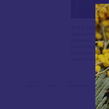
M.A.D Skincare - 
дерматокосмецевт
Biogenesis, пред
растительных ком
Body&Face предла
косметологи, кото
Кремы
Маски
Очищающие гели
Средст