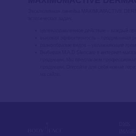
MAXIMUMACTIVE DERMA
Эксклюзивная линейка MAXIMUMACTIVE DERMA
эстетических задач:
целенаправленное действие – каждый про
высокая эффективность – продуманная р
разнообразие видов – увлажняющие кремы
Выбирая M.A.D Skincare в интернет-магаз
продукции. Мы предлагаем профессиональ
продукции. Откройте для себя новые гори
на сайте.
DMK
IMAGE