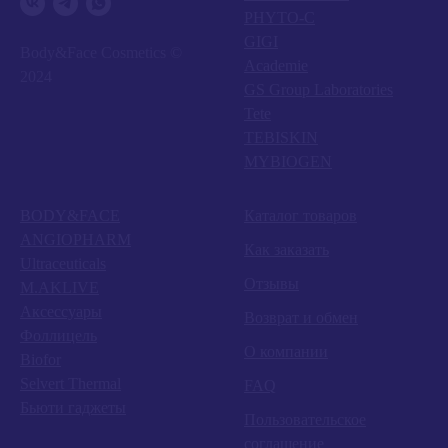
PHYTO-C
GIGI
Body&Face Cosmetics ©
Academie
2024
GS Group Laboratories
Tete
TEBISKIN
MYBIOGEN
BODY&FACE
Каталог товаров
ANGIOPHARM
Как заказать
Ultraceuticals
Отзывы
M.AKLIVE
Аксессуары
Возврат и обмен
Фоллицель
О компании
Biofor
Selvert Thermal
FAQ
Бьюти гаджеты
Пользовательское
соглашение