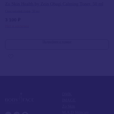
Zo Skin Health by Zein Obagi Calming Toner, 50 ml
Zo
ml
Смягчающий тоник, 50 мл
Очи
3 100
₽
3 
Нет в наличии
Подробнее о товаре
DMK
IMAGE
Zo Skin
M.A.D Skincare