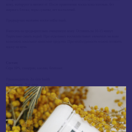
кожу, матируют и питают её. После применения маски кожа матовая, без
жирного блеска, поры сужены, нет воспалений.
Предыдущее название маски sulfur mask.
Наносить на предварительно очищенную кожу. Оставить на 10-15 минут.
Тщательно смыть водой. При отдельных воспалительных элементах на коже
возможно локальное нанесение средства. При необходимости можно оставить
маску на ночь.
Состав:
Сера 10%, глицерин, каолин, бентонит.
Производитель: Zo skin health
Продукция: Для лица
Потребность: Акне и проблемная кожа
Потребность: Жирная кожа
Потребность: Ежедневный уход
Потребность: Антивозрастной уход