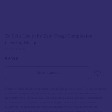
Zo Skin Health by Zein Obagi Complexion
Clearing Masque
Zo Skin Health
5 600
₽
Нет в наличии
Маска ZO Skin Health Complexion Clearing Masque на основе 10% серы обладает
глубоким очищающим действием и подходит для лечения жирной кожи,
склонной к акне. Очищающая маска, выравнивающая цвет кожи, эффективно
отшелушивает отмершие клетки, абсорбирует излишки себума, снижая его
выработку, очищает и предотвращает закупорку пор. Каолин, бентонит и
глицрин в составе маски обладают антибактериальным дейтвием, увляжняют