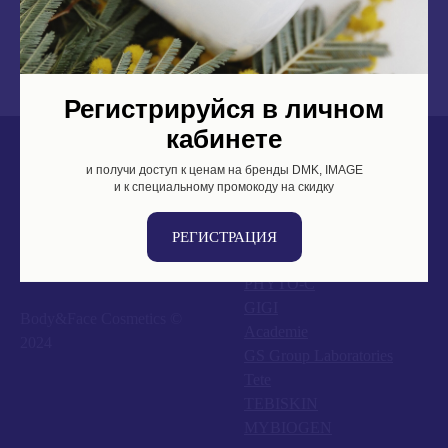
ультрафиолета оставляет следы на светлой одежде: дождитесь полного
впитывания крема!
Регистрируйся в личном
кабинете
и получи доступ к ценам на бренды DMK, IMAGE
DMK
и к специальному промокоду на скидку
IMAGE
Zo Skin
РЕГИСТРАЦИЯ
M.A.D Skincare
PHYTO-C
GIGI
Body&Face Cosmetics ©
Academie
2024
GS Group Laboratories
Tete
TEBISKIN
MYBIOGEN