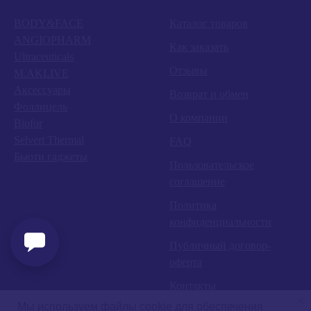
BODY&FACE
Каталог товаров
ANGIOPHARM
Как заказать
Ultraceuticals
Отзывы
M.AKLIVE
Аксессуары
Возврат и обмен
Фоллицель
О компании
Biofor
Selvert Thermal
FAQ
Бьюти гаджеты
Пользовательское
соглашение
Политика
конфиденциальности
Публичный договор-
оферта
Контакты
Мы используем файлы cookie для обеспечения