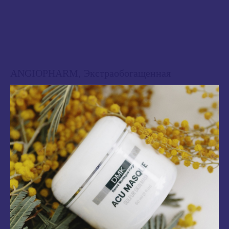
ANGIOPHARM, Экстраобогащенная
регенерирующая крем-маска
1 314
₽
В корзину
Нежное масло обеспечивает идеальное скольжение в процессе массажа, улучшает
микроциркуляцию, оказывает питающее, смягчающее и тонизирующее
действие, препятствует излишней потере влаги с кожи, способствует
восстановлению липидного барьера, защищает кожу, склонную к сухости, от
негативного воздействия окружающей среды и суровых погодных условий.