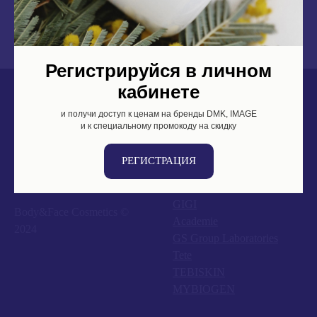
входящим в состав, обеспечивает защиту от неблагоприятного воздействия
окружающей среды, повышает устойчивость кожи к внешним раздражителям.
Регистрируйся в личном
кабинете
и получи доступ к ценам на бренды DMK, IMAGE
DMK
и к специальному промокоду на скидку
IMAGE
Zo Skin
РЕГИСТРАЦИЯ
M.A.D Skincare
PHYTO-C
GIGI
Body&Face Cosmetics ©
Academie
2024
GS Group Laboratories
Tete
TEBISKIN
MYBIOGEN