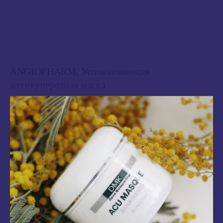
ANGIOPHARM, Успокаивающая
антикуперозная маска
1 722
₽
Объем
75 мл
В корзину
Укрепляет стенки сосудов, оказывает мощное увлажняющее, успокаивающее и
противовоспалительное действие, снижает выраженность эритемы и
телеангиэктазий, улучшает микроциркуляцию. Благодаря компонентам,