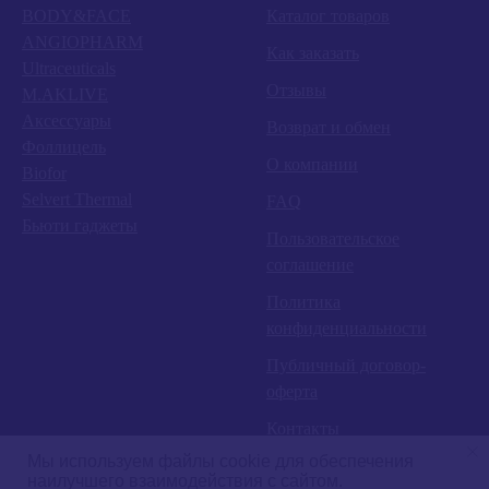
BODY&FACE
Каталог товаров
ANGIOPHARM
Как заказать
Ultraceuticals
Отзывы
M.AKLIVE
Аксессуары
Возврат и обмен
Фоллицель
О компании
Biofor
Selvert Thermal
FAQ
Бьюти гаджеты
Пользовательское
соглашение
Политика
конфиденциальности
Публичный договор-
оферта
Контакты
Мы используем файлы cookie для обеспечения
наилучшего взаимодействия с сайтом.
Главная
Заказать звонок
Онлайн-запись
Вход в ЛК