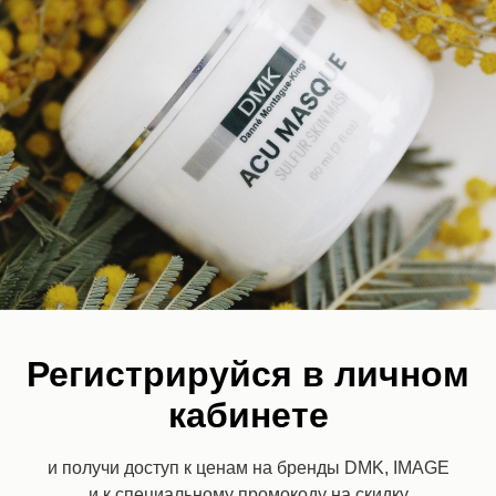
В корзину
Оказывает мощное антиоксидантное, осветляющее,
восстанавливающее и омолаживающее действие,
корректирует возрастные изменения и предотвращает
процесс гликирования. Компоненты, входящие в состав,
поддерживают защитные функции кожи, укрепляют
стенки капилляров, усиливают кожный иммунитет.
Система инновационной доставки активных веществ
обеспечивает глубокое увлажнение, насыщает кожу
витаминами, минералами и аминокислотами. Сыворотка
подходит для любого типа кожи, мгновенно впитывается и
придает красивое, здоровое сияние.
Регистрируйся в личном
кабинете
и получи доступ к ценам на бренды DMK, IMAGE
и к специальному промокоду на скидку