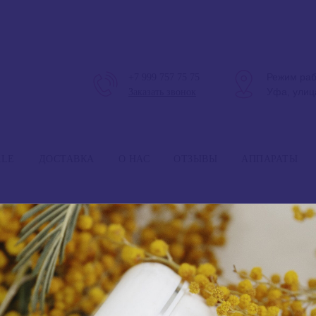
Режим раб
+7 999 757 75 75
Уфа, улиц
Заказать звонок
Режим 
ALE
ДОСТАВКА
О НАС
ОТЗЫВЫ
АППАРАТЫ
ANGIOPHARM, Антиоксидантная
защитная сыворотка
4 260
₽