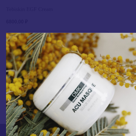
Tebiskin EGF Cream
6800,00
₽
В корзину
Восстановление после пилингов, мезопроцедур, дермабразии Усиливает
пролиферацию клеток и ускоряет восстановление кожи, увеличивает синтез
коллагена. Глубоко питает кожу, снимает раздражение. Стимулирует
реэпителизацию, улучшает микроциркуляцию, увлажняет и смягчает кожу.
Улучшает состояние ослабленной и поврежденной кожи. Подходит для
восстановления барьерной функции кожи после пилингов, мезотерапии,
фракционного лазера, дермабразии.