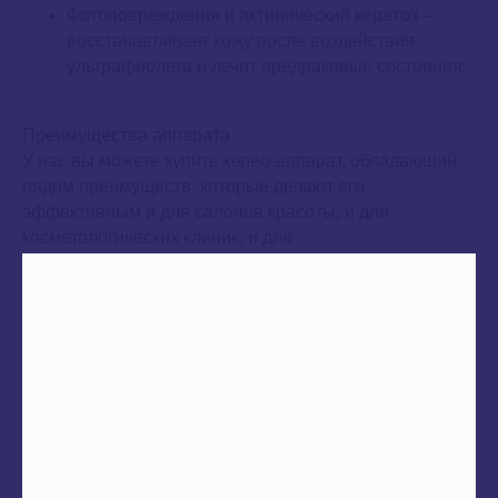
Фотоповреждения и актинический кератоз –
восстанавливает кожу после воздействия
ультрафиолета и лечит предраковые состояния.
Преимущества аппарата
У нас вы можете купить хелео-аппарат, обладающий
рядом преимуществ, которые делают его
эффективным и для салонов красоты, и для
косметологических клиник, и для
физиотерапевтических процедур, и даже для
домашнего ухода.
Международная сертификация ISO –
оборудование соответствует высоким
международным стандартам качества и
безопасности.
Бесплатное обучение – профессиональные
косметологи проведут для вас обучение как
онлайн, так и офлайн, с выдачей сертификата,