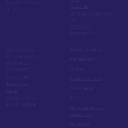
Body&Face Cosmetics ©
Academie
2024
GS Group Laboratories
Tete
TEBISKIN
MYBIOGEN
BODY&FACE
Каталог товаров
ANGIOPHARM
Как заказать
Ultraceuticals
Отзывы
M.AKLIVE
Аксессуары
Возврат и обмен
Фоллицель
О компании
Biofor
Selvert Thermal
FAQ
Бьюти гаджеты
Пользовательское
соглашение
Политика