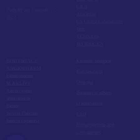
GIGI
Body&Face Cosmetics ©
Academie
2024
GS Group Laboratories
Tete
TEBISKIN
MYBIOGEN
BODY&FACE
Каталог товаров
ANGIOPHARM
Как заказать
Ultraceuticals
Отзывы
M.AKLIVE
Аксессуары
Возврат и обмен
Фоллицель
О компании
Biofor
Selvert Thermal
FAQ
Бьюти гаджеты
Пользовательское
соглашение