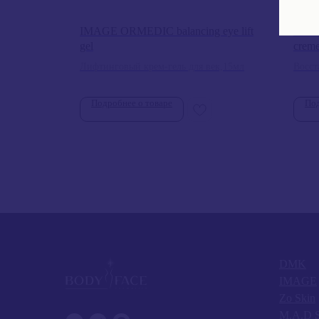
 gel
IMAGE ORMEDIC balancing eye lift
IMAG
gel
crem
Лифтинговый крем-гель для век,15мл
Восст
Подробнее о товаре
Под
DMK
IMAGE
Zo Skin
M.A.D S