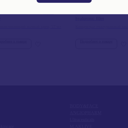
E VITAL C hydrating repair
IMAGE AGELESS total pur
e
hyaluronic filler
анавливающий ночной крем, 57 мл
Концентрат гиалуроновой кис
робнее о товаре
Подробнее о товаре
BODY&FACE
ANGIOPHARM
Ultraceuticals
kincare
M.AKLIVE