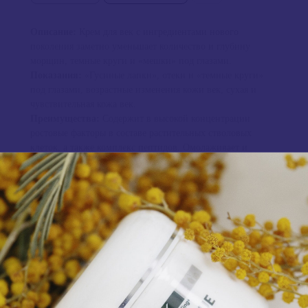
Описание:
Крем для век с ингредиентами нового
поколения заметно уменьшает количество и глубину
морщин, темные круги и «мешки» под глазами.
Показания:
«Гусиные лапки», отеки и «темные круги»
под глазами, возрастные изменения кожи век, сухая и
чувствительная кожа век.
Преимущества:
Содержит в высокой концентрации
ростовые факторы в составе растительных стволовых
клеток, а также комплекс пептидов. Омолаживает и
подтягивает кожу век.
Применение:
Используйте утром и вечером. Аккуратно
нанести на верхнее и нижнее веко по косточкам
!не
наносить на подвижное веко!
до полного впитывания.
При необходимости можно использовать 3-4 раза в день.
Профессиональный совет:
Чередуйте с ILUMA intense
brightening eye creme - Осветляющий крем для век для
избежания появления темных кругов.
Продукция: Для лица
Производитель: Image