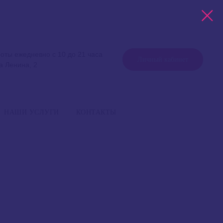
оты ежедневно с 10 до 21 часа
Личный кабинет
а Ленина, 2
работы ежедневно с 10 до 21 часа
+7 999 757 75 75
Уфа, улица Ленина, 2
НАШИ УСЛУГИ
КОНТАКТЫ