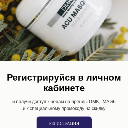
Потребность: Антивозрастной уход
Потребность: Купероз
Потребность: Пигментация
Потребность: Сухая кожа
предзаказ
Регистрируйся в личном
кабинете
и получи доступ к ценам на бренды DMK, IMAGE
и к специальному промокоду на скидку
РЕГИСТРАЦИЯ