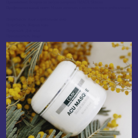
Применение:
Вечером на любую сыворотку IMAGE Skincare.
Профессиональный совет:
Можно назначать в постпилинговую реабилитацию.
Потребность: Акне и проблемная кожа
Потребность: Жирная кожа
Продукция: Для лица
Производитель: Image
предзаказ