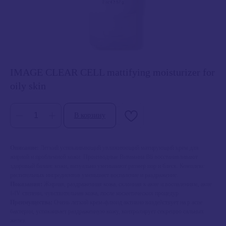
IMAGE CLEAR CELL mattifying moisturizer for
oily skin
В корзину
Описание:
Легкий успокаивающий увлажняющий матирующий крем для
жирной и проблемной кожи. Производные Витамина В6 восстанавливают
здоровый баланс кожи, визуально уменьшают размер пор и блеск. Комплекс
растительных ингредиентов уменьшает воспаление и раздражение.
Показания:
Жирная, раздраженная кожа, склонная к акне и воспалениям, акне
I-IV степени, чувствительная кожа, после косметических процедур.
Преимущества:
Очень легкий крем-флюид активно воздействует на p.acne
бактерии, успокаивает раздраженную кожу, контролирует секрецию сальных
желез.