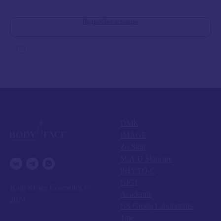
7 
Подробнее о товаре
DMK
IMAGE
Zo Skin
M.A.D Skincare
PHYTO-C
GIGI
Body&Face Cosmetics ©
Academie
2024
GS Group Laboratories
Tete