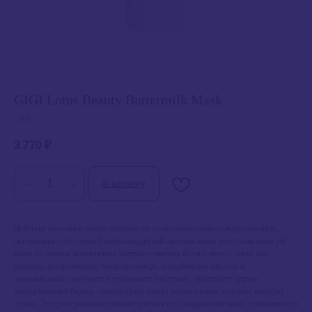
GIGI Lotus Beauty Buttermilk Mask
GIGI
3 770
₽
В корзину
Действие молочной маски основано на стимуляции процессов регенерации,
активизации собственной антиоксидантной системы кожи, восстановлении pH
кожи. Основные компоненты экстракта цветков белого лотоса, такие как
крахмал, фосфолипиды, биофлавоноиды, аскорбиновая кислота и
аминокислоты, смягчают и увлажняют эпидермис, укрепляют дермо-
эпидермальный барьер, стимулируют синтез коллагеновых волокон, выводят
шлаки. Экстракт ромашки снимает отечность и раздражение кожи, успокаивает и