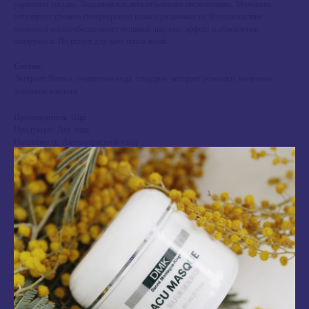
укрепляет сосуды. Лимонная кислота отбеливает пигментацию. Мочевина
регулирует уровень гиперкератоза кожи и увлажняет ее. Использование
молочной маски обеспечивает мощный лифтинг-эффект и обновление
эпидермиса. Подходит для всех типов кожи.
Состав:
Экстракт Лотоса, очищенная вода, глицерин, экстракт ромашки, мочевина,
лимонная кислота.
Производитель: Gigi
Продукция: Для лица
Потребность: Антивозрастной уход
Потребность: Купероз
Потребность: Пигментация
Потребность: Сухая кожа
NEW