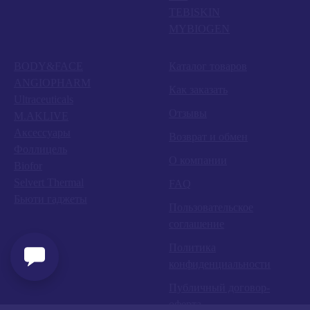
TEBISKIN
MYBIOGEN
BODY&FACE
Каталог товаров
ANGIOPHARM
Как заказать
Ultraceuticals
Отзывы
M.AKLIVE
Аксессуары
Возврат и обмен
Фоллицель
О компании
Biofor
Selvert Thermal
FAQ
Бьюти гаджеты
Пользовательское
соглашение
Политика
конфиденциальности
Публичный договор-
оферта