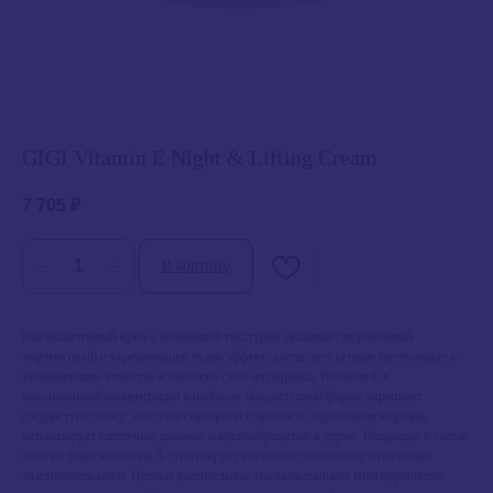
GIGI Vitamin E Night & Lifting Cream
7 705
₽
В корзину
Высокоактивный крем с нежнейшей текстурой оказывает выраженный
лифтинговый и укрепляющий ткани эффект, доставляет ценные питательные и
увлажняющие вещества в глубокие слои эпидермиса. Витамин Е в
максимальной концентрации и наиболее биодоступной форме укрепляет
сосудистую стенку, замедляет процессы старения и образования морщин,
активизирует клеточное дыхание и кровообращение в дерме. Входящая в состав
одна из форм витамина А стимулирует клеточное обновление и повышает
эластичность кожи. Ценные растительные масла оказывают многоуровневое