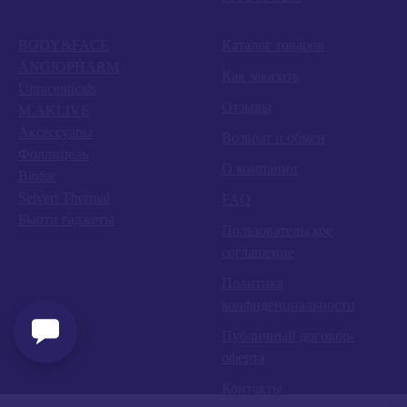
BODY&FACE
Каталог товаров
ANGIOPHARM
Как заказать
Ultraceuticals
Отзывы
M.AKLIVE
Аксессуары
Возврат и обмен
Фоллицель
О компании
Biofor
Selvert Thermal
FAQ
Бьюти гаджеты
Пользовательское
соглашение
Политика
конфиденциальности
Публичный договор-
оферта
Контакты