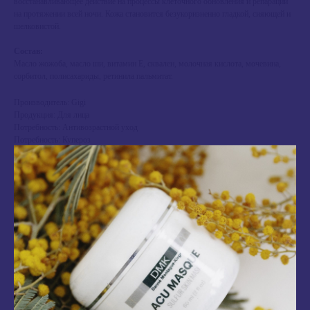
восстанавливающее действие на процессы клеточного обновления и репарации
на протяжении всей ночи. Кожа становится безукоризненно гладкой, сияющей и
шелковистой.
Состав:
Масло жожоба, масло ши, витамин Е, сквален, молочная кислота, мочевина,
сорбитол, полисахариды, ретинила пальмитат.
Производитель: Gigi
Продукция: Для лица
Потребность: Антивозрастной уход
Потребность: Купероз
Потребность: Ежедневный уход
Потребность: Сухая кожа
NEW