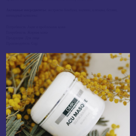
Активные ингредиенты:
экстракты бамбука, малины, клюквы, бетаин,
пептидный комплекс
Потребность: Акне и проблемная кожа
Потребность: Жирная кожа
Продукция: Для лица
Производитель: Gigi