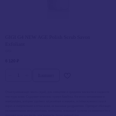
GIGI G4 NEW AGE Polish Scrub Savon
Exfoliant
GIGI
6 120
₽
В корзину
Отшелушивающее мыло-скраб, для очищения и придания мягкости и гладкости
текстуры кожи. Содержит комплекс гранул бамбука, богатого витаминами и
минералами, которые удаляют загрязнения и макияж, остатки кожного сала в
порах и омертвевшие клетки кожи, не вызывая раздражения. Препарат обогащен
увлажняющими ингредиентами, пептидами, повышает уровень увлажненности и
придают коже мягкость, эластичность, более ровный тон.