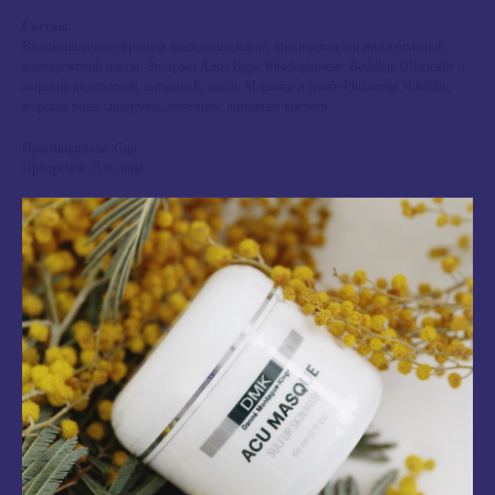
Состав:
Высокополярная фракция кокосового масла, кремниевая органика большой
молекулярной массы, Экстракт Алоэ Вера, Rhodophyceae, Buddleja Officinalis и
морских водорослей, витамин Е, масло Маринги и семян Plukenetia Volubilis,
морская вода, спирулина, мочевина, лимонная кислота.
Производитель: Gigi
Продукция: Для лица