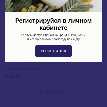
Регистрируйся в личном
кабинете
и получи доступ к ценам на бренды DMK, IMAGE
и к специальному промокоду на скидку
РЕГИСТРАЦИЯ
GIGI Sun Care Defense Spray SPF 50
GI
sk
Солнцезащитный спрей, 75 мл
Мыл
6 055
₽
3 
Подробнее о товаре