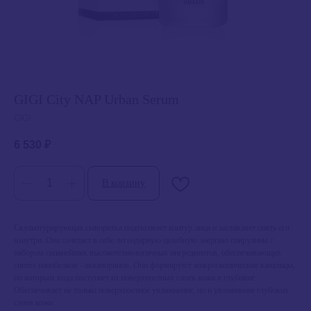
GIGI City NAP Urban Serum
GIGI
6 530
₽
В корзину
Скульптурирующая сыворотка подтягивает контур лица и заставляет сиять его
изнутри. Она сочетает в себе легендарную целебную энергию спирулины с
набором сильнейших высокотехнологичных ингредиентов, обеспечивающих
синтез нанобелков - аквапоринов. Они формируют микроскопические канальцы,
по которым вода поступает из поверхностных слоев кожи в глубокие.
Обеспечивает не только поверхностное увлажнение, но и увлажнение глубоких
слоев кожи.