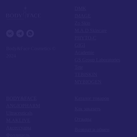
DMK
IMAGE
Zo Skin
M.A.D Skincare
PHYTO-C
GIGI
Body&Face Cosmetics ©
Academie
2024
GS Group Laboratories
Tete
TEBISKIN
MYBIOGEN
BODY&FACE
Каталог товаров
ANGIOPHARM
Как заказать
Ultraceuticals
Отзывы
M.AKLIVE
Аксессуары
Возврат и обмен
Фоллицель