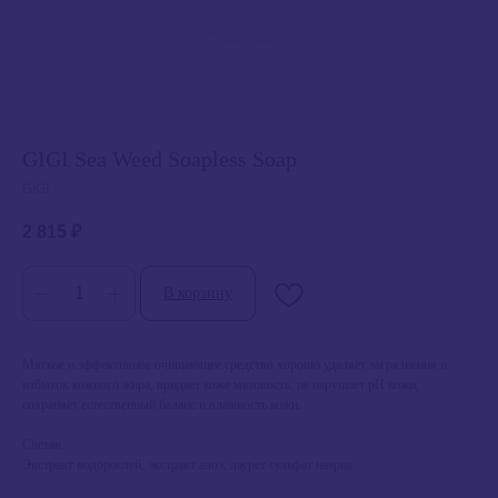
GIGI Sea Weed Soapless Soap
GIGI
2 815
₽
В корзину
Мягкое и эффективное очищающее средство хорошо удаляет загрязнения и
избыток кожного жира, придает коже матовость, не нарушает рН кожи,
сохраняет естественный баланс и влажность кожи.
Состав:
Экстракт водорослей, экстракт алоэ, лаурет сульфат натрия.