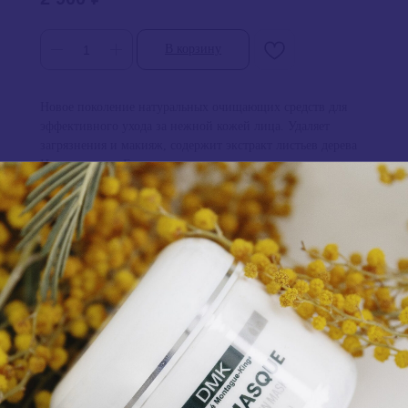
В корзину
Новое поколение натуральных очищающих средств для
эффективного ухода за нежной кожей лица. Удаляет
загрязнения и макияж, содержит экстракт листьев дерева
Ним, витамин Е, натуральную лимонную кислоту,
глицерин. Увлажняет, успокаивает, снимает воспаление,
смягчает и восстанавливает кожные покровы. Обладает
противовоспалительными, антибактериальными и
антиоксидантными свойствами. Укрепляет стенки сосудов,
борется с куперозом. Тонизирует и осветляет кожу,
борется с пигментацией.
Потребность: Акне и проблемная кожа
Потребность: Жирная кожа
Продукция: Для лица
Производитель: Gigi