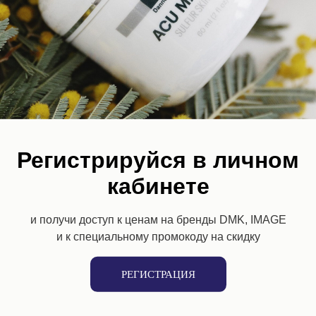
Регистрируйся в личном
кабинете
и получи доступ к ценам на бренды DMK, IMAGE
и к специальному промокоду на скидку
 Ester C Skin Whitening
GIGI Skin Expert Azulen
РЕГИСТРАЦИЯ
улучшающий цвет лица, 50 мл
Тоник азуленовый для сухой 
чувствительной кожи, 250 мл
5
₽
3 325
₽