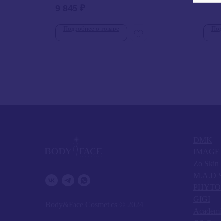
9 845
₽
Подробнее о товаре
Под
DMK
IMAGE
Zo Skin
M.A.D S
PHYTO
GIGI
Body&Face Cosmetics © 2024
Academi