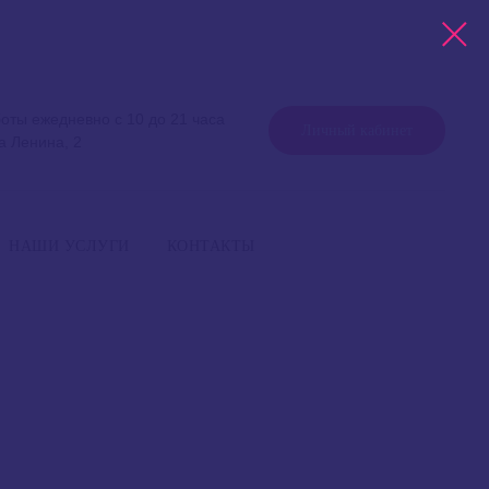
оты ежедневно с 10 до 21 часа
Личный кабинет
а Ленина, 2
работы ежедневно с 10 до 21 часа
+7 999 757 75 75
Уфа, улица Ленина, 2
НАШИ УСЛУГИ
КОНТАКТЫ