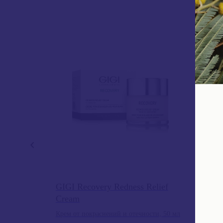
h Scrub
GIGI Recovery Redness Relief
GIGI
Cream
Крем 
жи, 200 мл
Крем от покраснений и отечности, 50 мл
9 43