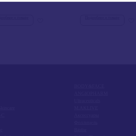
робнее о товаре
Подробнее о товаре
BODY&FACE
ANGIOPHARM
Ultraceuticals
kincare
M.AKLIVE
-C
Аксессуары
Фоллицель
e
Biofor