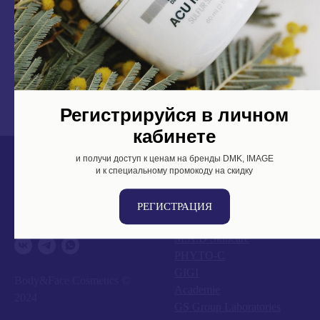
интернет-магазин Body&Face, чтобы выбрать идеальную уходовую и
оздоровляющую косметику. Если у вас возникнут вопросы или вы
захотите получить консультацию, наши специалисты всегда готовы
помочь. Вы можете позвонить по телефону
+7 999 757-75-75
или
оставить заявку на нашем сайте, чтобы узнать цену крема для лица
GIGI. Мы рады предложить вам продукцию, которая преобразит вашу
кожу и подарит ощущение роскоши и ухода.
Регистрируйся в личном
кабинете
и получи доступ к ценам на бренды DMK, IMAGE
и к специальному промокоду на скидку
DMK
IMAGE
РЕГИСТРАЦИЯ
Zo Skin
M.A.D Skincare
PHYTO-C
GIGI
Body&Face Cosmetics ©
Academie
2024
GS Group Laboratories