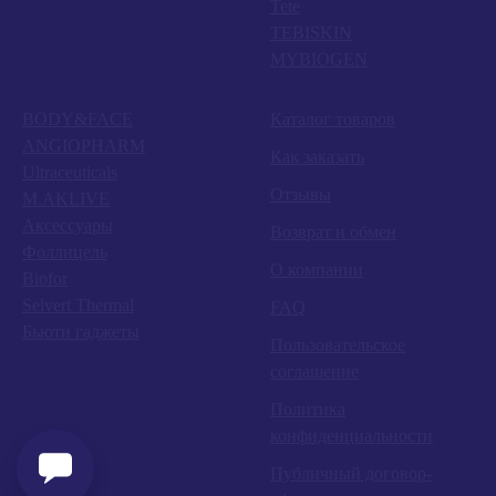
Tete
TEBISKIN
MYBIOGEN
BODY&FACE
Каталог товаров
ANGIOPHARM
Как заказать
Ultraceuticals
Отзывы
M.AKLIVE
Аксессуары
Возврат и обмен
Фоллицель
О компании
Biofor
Selvert Thermal
FAQ
Бьюти гаджеты
Пользовательское
соглашение
Политика
конфиденциальности
Публичный договор-