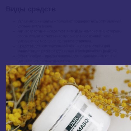
Виды средств
Увлажняющие кремы – помогают поддерживать оптимальный
уровень влаги в коже.
Антивозрастные – содержат антиэйдж-компоненты, которые
способствуют естественному обновлению кожной ткани,
уменьшению морщин и признаков старения.
Средства для чувствительной кожи – разработаны для
минимизации риска раздражения и аллергических реакций.
Осветляющие – предназначены для выравнивания тона и
уменьшения пигментных пятен.
Продукция GIGI обогащена натуральными компонентами, такими как
алоэ вера, витамин E и гиалуроновая кислота, которые известны
своими питательными и восстанавливающими свойствами. Активные
компоненты проникают в глубокие слои дермы, способствуя её
регенерации и улучшению общего состояния. Ваша кожа становится
более упругой, гладкой и сияющей.
Выбирайте лучшее!
Космецевтические кремы GIGI для лица – настоящее воплощение
инноваций и качества, созданные для того, чтобы ваша кожа была не
только красивой, но и здоровой. Приглашаем вас посетить наш