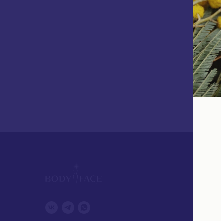
DMK
IMAGE
Zo Skin
M.A.D S
PHYTO