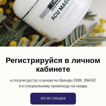
Завершает этап очищения и подготавливает кожу к
процедуре пилинга, сохраняет баланс влаги и оказывает
антиоксидантное, противовоспалительное и осветляющее
действие. Благодаря лосьону, процедура пилинга проходит
эффективнее, достигаются более выраженные результаты.
Регистрируйся в личном
кабинете
BODY&FACE
и получи доступ к ценам на бренды DMK, IMAGE
ANGIOPHARM
и к специальному промокоду на скидку
Ultraceuticals
kincare
M.AKLIVE
РЕГИСТРАЦИЯ
-C
Аксессуары