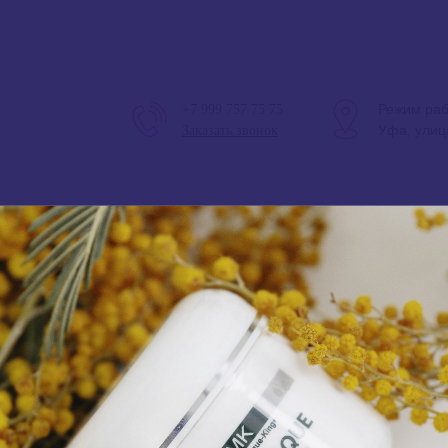
Режим раб
+7 999 757 75 75
Уфа, улиц
Заказать звонок
Режим 
ALE
ДОСТАВКА
О НАС
ОТЗЫВЫ
АППАРАТЫ
ANGIOPHARM, Предпилинговый лосьон
1974,00
₽
Предзаказ