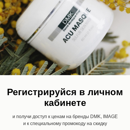
В корзину
мягко и эффективно разрушает связи между корнеоцитами
и деликатно отшелушивает ороговевшие чешуйки, не
повышая порог чувствительности. Средство бережно
корректирует гиперкератоз, осветляет, оказывает
успокаивающее и противовоспалительное действие.
Прекрасно подходит обладателям всех типов кожи,
особенно чувствительной, обезвоженной, с нарушенными
барьерными функциями.
Регистрируйся в личном
кабинете
и получи доступ к ценам на бренды DMK, IMAGE
и к специальному промокоду на скидку