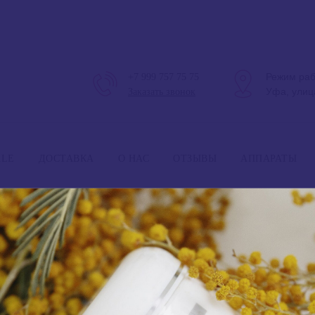
Режим раб
+7 999 757 75 75
Уфа, улиц
Заказать звонок
Режим 
ALE
ДОСТАВКА
О НАС
ОТЗЫВЫ
АППАРАТЫ
ANGIOPHARM, Энзимный гель-
эксфолиант
1 590
₽